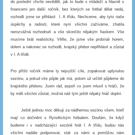
do poslední chvíle nevěděli, jak to bude s mládeží a hlavně s
financemi pro další ročník, bez kterých se fotbal dělat nedá,
rozhodli jsme se přihlásit I. A třídu. Nechceme, aby tyto naše
úspěchy a radosti, které nyní všichni zažíváme, zhatila
nerozvážná rozhodnutí a vše skončilo nějakým fiaskem. Vše
musíme brát realisticky. Věřte, že jsme vše probírali horem,
dolem a nakonec se rozhodli, krajský přebor nepřihlásit a zůstat
v I. A třídě.
Pro příští ročník máme ty nejvyšší cíle, zopakovat uplynulou
sezónu, a pokud vše půjde jak má, potom už určitě půjdeme do
krajského přeboru. Jsem rád, aspoň co jsem mluvil s hráči, že
by měli všichni zůstat, možná náš tým ještě nějaký hráč doplní.
Ještě jednou moc děkuji za nádhernou sezónu všem, kteří
mají co dočinění s Rynoltickým fotbalem. Doufám, že když
budeme i v nadcházející sezóně hrát I. A třídu, budou nás
všichni nadále podporovat, stát za námi a pomůžou nám