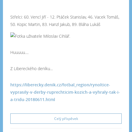
Střelci:
60. Vencl Jiří
-
12. Ptáček Stanislav, 46. Vacek Tomáš,
50. Kopic Martin, 83. Hanzl Jakub, 89. Bláha Lukáš
Huuuuu....
Z Libereckého deníku...
https://liberecky.denik.cz/fotbal_region/rynoltice-
vyprasily-v-derby-ruprechticim-kozich-a-vyhraly-tak-i-
a-tridu-20180611.html
Celý příspěvek