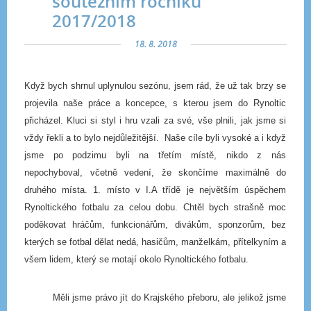
soutěžním ročníku
2017/2018
18. 8. 2018
Když bych shrnul uplynulou sezónu, jsem rád, že už tak brzy se
projevila naše práce a koncepce, s kterou jsem do Rynoltic
přicházel. Kluci si styl i hru vzali za své, vše plnili, jak jsme si
vždy řekli a to bylo nejdůležitější. Naše cíle byli vysoké a i když
jsme po podzimu byli na třetím místě, nikdo z nás
nepochyboval, včetně vedení, že skončíme maximálně do
druhého místa. 1. místo v I.A třídě je největším úspěchem
Rynoltického fotbalu za celou dobu. Chtěl bych strašně moc
poděkovat hráčům, funkcionářům, divákům, sponzorům, bez
kterých se fotbal dělat nedá, hasičům, manželkám, přítelkyním a
všem lidem, který se motají okolo Rynoltického fotbalu.
Měli jsme právo jít do Krajského přeboru, ale jelikož jsme