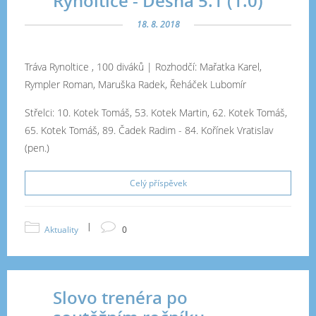
Rynoltice - Desná 5:1 (1:0)
18. 8. 2018
Tráva Rynoltice , 100 diváků | Rozhodčí:
Mařatka Karel,
Rympler Roman, Maruška Radek, Řeháček Lubomír
Střelci:
10. Kotek Tomáš, 53. Kotek Martin, 62. Kotek Tomáš,
65. Kotek Tomáš, 89. Čadek Radim
-
84. Kořínek Vratislav
(pen.)
Celý příspěvek
|
Aktuality
0
Slovo trenéra po