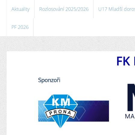
Aktuality
Rozlosování 2025/2026
U17 Mladší doro
PF 2026
FK 