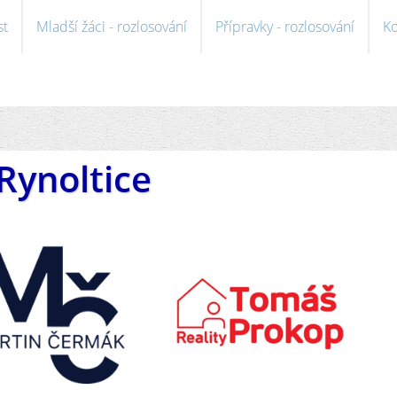
st
Mladší žáci - rozlosování
Přípravky - rozlosování
Ko
Rynoltice