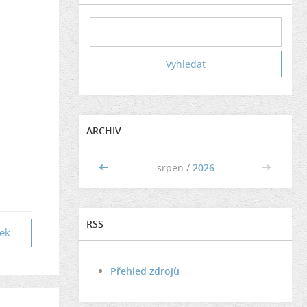
ARCHIV
<<
srpen /
2026
>>
RSS
vek
Přehled zdrojů