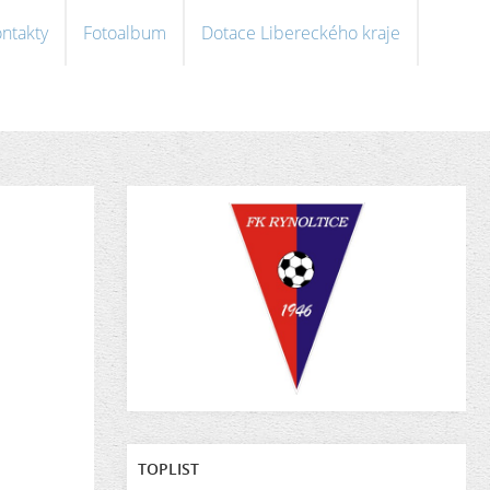
ntakty
Fotoalbum
Dotace Libereckého kraje
TOPLIST