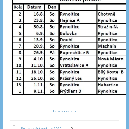
Celý příspěvek
|
Rozlosování podzim 2025
|
0