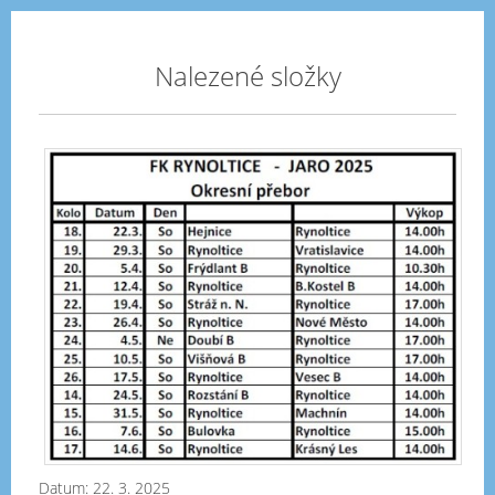
Nalezené složky
Roz
jar
20
Datum:
22. 3. 2025