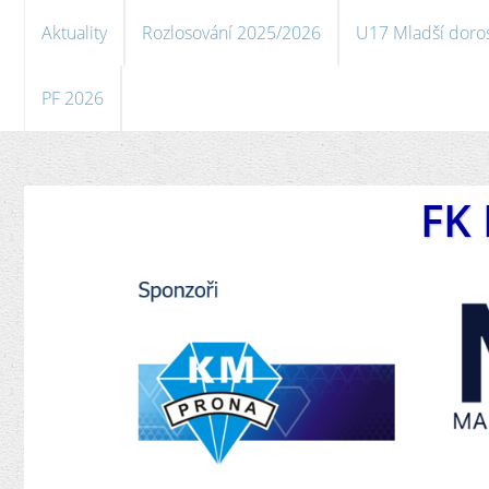
Aktuality
Rozlosování 2025/2026
U17 Mladší doro
PF 2026
FK 