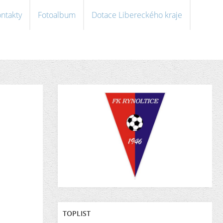
ntakty
Fotoalbum
Dotace Libereckého kraje
TOPLIST