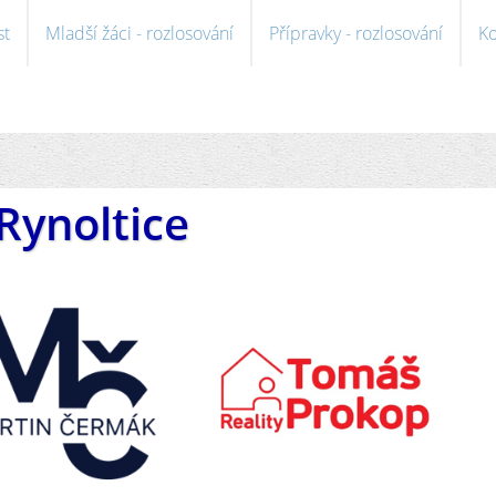
st
Mladší žáci - rozlosování
Přípravky - rozlosování
Ko
Rynoltice