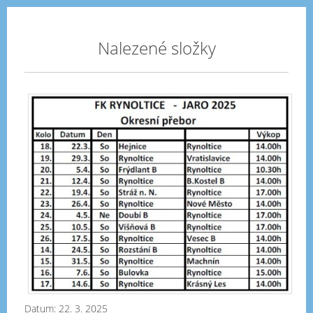
Nalezené složky
Roz
jar
20
Datum:
22. 3. 2025