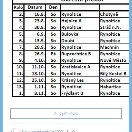
Celý příspěvek
|
Rozlosování podzim 2025
|
0