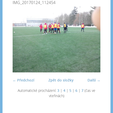
IMG_20170124_112454
← Předchozí
Zpět do složky
Další →
Automatické procházení:
3
|
4
|
5
|
6
|
7
(čas ve
vteřinách)