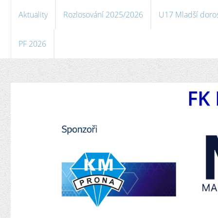
Aktuality
Rozlosování 2025/2026
U17 Mladší doro
PF 2026
FK 