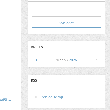
ARCHIV
<<
srpen /
2026
>>
RSS
Přehled zdrojů
Další →