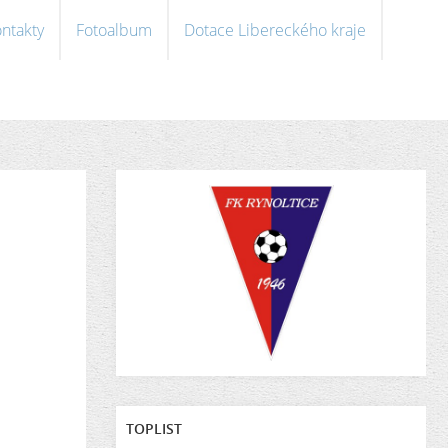
ntakty
Fotoalbum
Dotace Libereckého kraje
TOPLIST