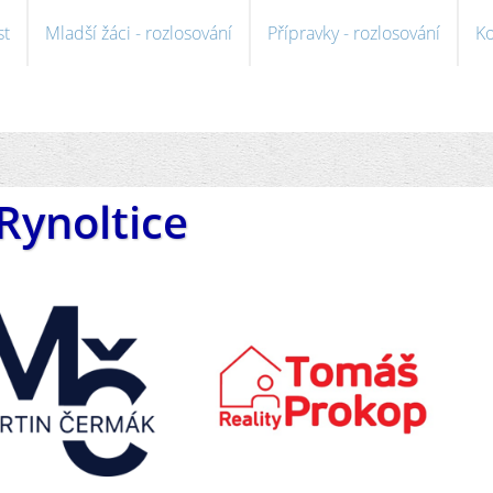
st
Mladší žáci - rozlosování
Přípravky - rozlosování
Ko
Rynoltice