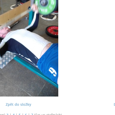
Zpět do složky
ení:
3
|
4
|
5
|
6
|
7
(čas ve vteřinách)