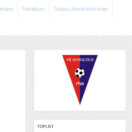
ntakty
Fotoalbum
Dotace Libereckého kraje
TOPLIST