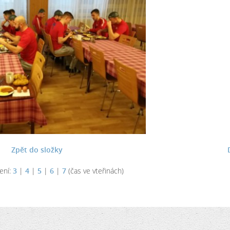
Zpět do složky
ení:
3
|
4
|
5
|
6
|
7
(čas ve vteřinách)