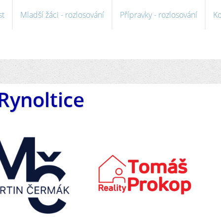
st
Mladší žáci - rozlosování
Přípravky - rozlosování
Ko
Rynoltice