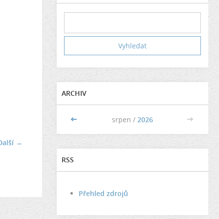
ARCHIV
<<
srpen /
2026
>>
Další →
RSS
Přehled zdrojů