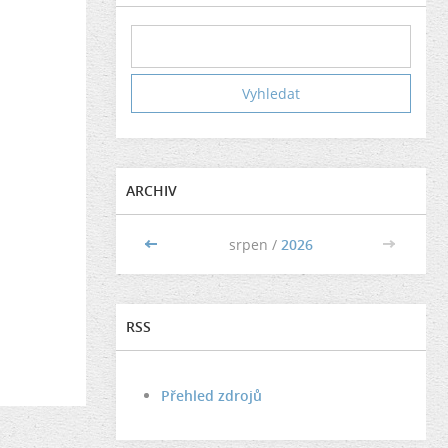
ARCHIV
<<
srpen /
2026
>>
RSS
Přehled zdrojů