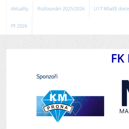
Aktuality
Rozlosování 2025/2026
U17 Mladší doro
PF 2026
FK 