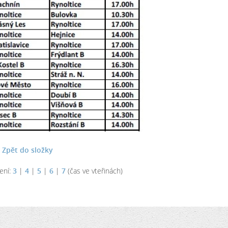
Zpět do složky
ení:
3
|
4
|
5
|
6
|
7
(čas ve vteřinách)