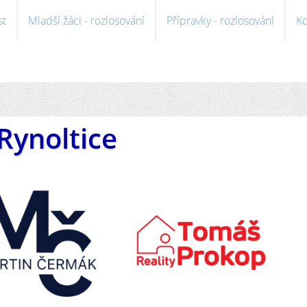
st
Mladší žáci - rozlosování
Přípravky - rozlosování
Ko
Rynoltice