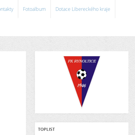
ntakty
Fotoalbum
Dotace Libereckého kraje
TOPLIST