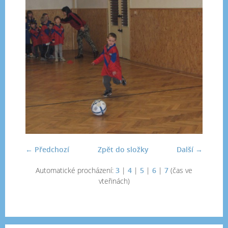
← Předchozí
Zpět do složky
Další →
Automatické procházení:
3
|
4
|
5
|
6
|
7
(čas ve
vteřinách)