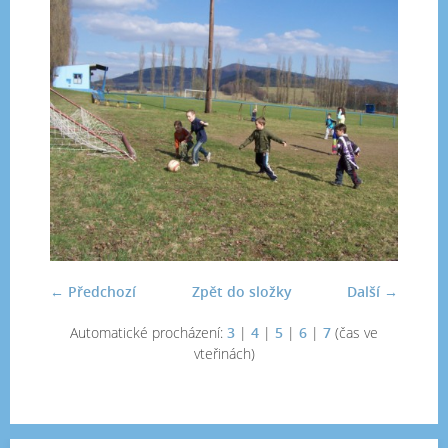
← Předchozí
Zpět do složky
Další →
Automatické procházení:
3
|
4
|
5
|
6
|
7
(čas ve
vteřinách)