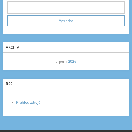
ARCHIV
<<
srpen /
2026
>>
RSS
Přehled zdrojů