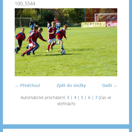
100_5544
← Předchozí
Zpět do složky
Další →
Automatické procházení:
3
|
4
|
5
|
6
|
7
(čas ve
vteřinách)