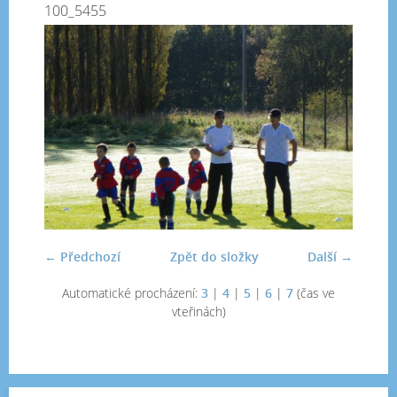
100_5455
← Předchozí
Zpět do složky
Další →
Automatické procházení:
3
|
4
|
5
|
6
|
7
(čas ve
vteřinách)