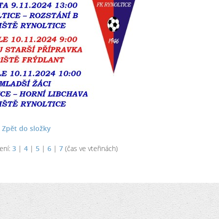
Zpět do složky
ení:
3
|
4
|
5
|
6
|
7
(čas ve vteřinách)