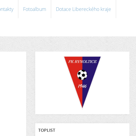
ntakty
Fotoalbum
Dotace Libereckého kraje
TOPLIST