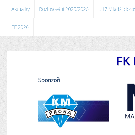
Aktuality
Rozlosování 2025/2026
U17 Mladší doro
PF 2026
FK 