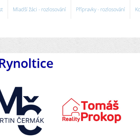
st
Mladší žáci - rozlosování
Přípravky - rozlosování
Ko
Rynoltice