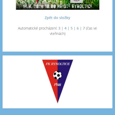
Zpět do složky
Automatické procházení:
3
|
4
|
5
|
6
|
7
(čas ve
vteřinách)