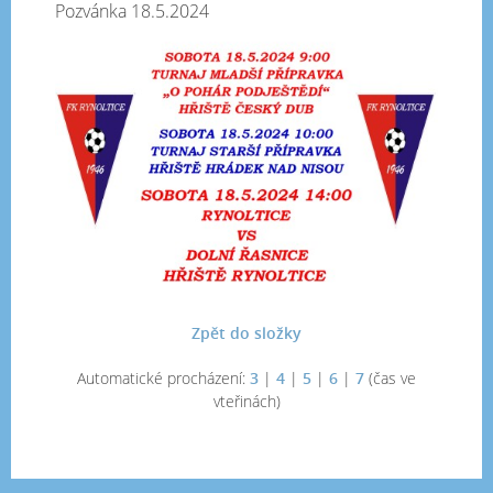
Pozvánka 18.5.2024
Zpět do složky
Automatické procházení:
3
|
4
|
5
|
6
|
7
(čas ve
vteřinách)