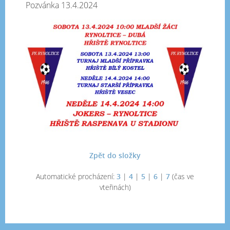
Pozvánka 13.4.2024
Zpět do složky
Automatické procházení:
3
|
4
|
5
|
6
|
7
(čas ve
vteřinách)