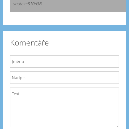
soutez=510A3B
Komentáře