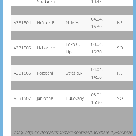
Studánka
10:45
04.04.
A3B1504
Hrádek B
N. Město
NE
U
16:30
Loko Č.
03.04.
A3B1505
Habartice
SO
Lípa
16:30
04.04.
A3B1506
Rozstání
Stráž p.R.
NE
14:00
03.04.
A3B1507
Jablonné
Bukovany
SO
16:30
zdroj: http://nv.fotbal.cz/domaci-souteze/kao/liberecky/souteze.a