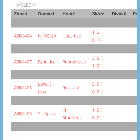
VÝSLEDKY
Zápas
Domácí
Hosté
Skóre
Diváků
Po
1: 2 (
A3B1404
N. Město
Habartice
0: 1)
3: 0 (
A3B1407
Rynoltice
Ruprechtice
1: 0)
Loko Č.
5: 0 (
A3B1403
Rozstání
Lípa
0: 0)
Kr.
1: 0 (
A3B1406
St. Splavy
Studánka
0: 0)