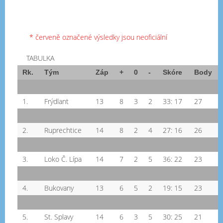
* červeně označené výsledky jsou neoficiální
TABULKA
Rk.
Tým
Záp
+
0
-
Skóre
Body
1.
Frýdlant
13
8
3
2
33: 17
27
2.
Ruprechtice
14
8
2
4
27: 16
26
3.
Loko Č. Lípa
14
7
2
5
36: 22
23
4.
Bukovany
13
6
5
2
19: 15
23
5.
St. Splavy
14
6
3
5
30: 25
21