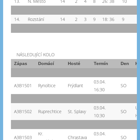
13.
N. Město
14
2
4
8
26: 38
10
14.
Rozstání
14
2
3
9
18: 36
9
NÁSLEDUJÍCÍ KOLO
Zápas
Domácí
Hosté
Termín
Den
Hř
03.04.
A3B1501
Rynoltice
Frýdlant
SO
16:30
03.04.
U
A3B1502
Ruprechtice
St. Splavy
SO
10:30
Ha
Kr.
03.04.
A3B1503
Chrastava
SO