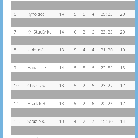
6.
Rynoltice
14
5
5
4
29: 23
20
7.
Kr. Studánka
14
6
2
6
23: 23
20
8.
Jablonné
13
5
4
4
21: 20
19
9.
Habartice
14
5
3
6
22: 31
18
10.
Chrastava
13
5
2
6
23: 22
17
11.
Hrádek B
13
5
2
6
22: 26
17
12.
Stráž p.R.
13
4
2
7
15: 30
14