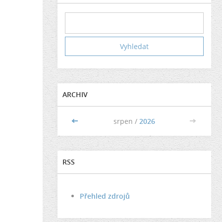
ARCHIV
<<
srpen /
2026
>>
RSS
Přehled zdrojů