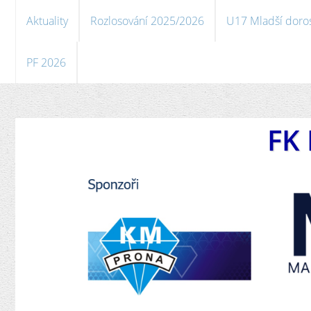
Aktuality
Rozlosování 2025/2026
U17 Mladší doro
PF 2026
FK 