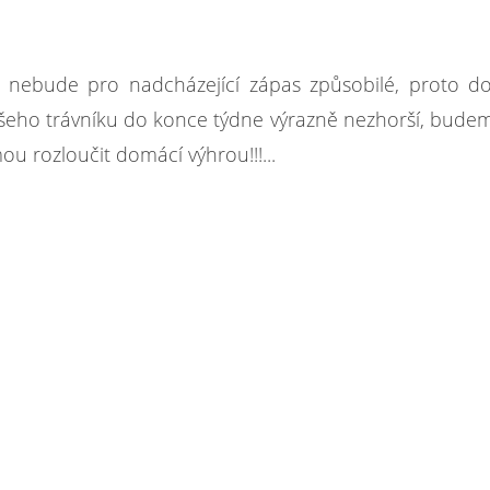
 nebude pro nadcházející zápas způsobilé, proto do
šeho trávníku do konce týdne výrazně nezhorší, bude
u rozloučit domácí výhrou!!!...