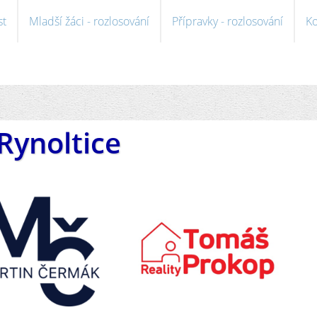
st
Mladší žáci - rozlosování
Přípravky - rozlosování
Ko
Rynoltice