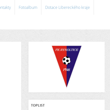
ntakty
Fotoalbum
Dotace Libereckého kraje
TOPLIST