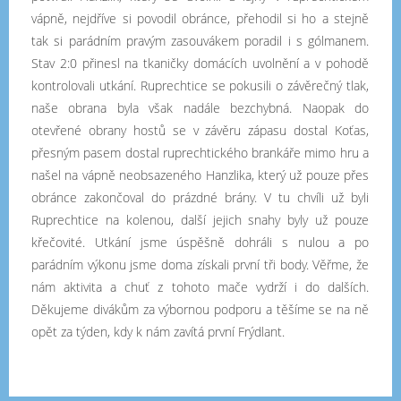
vápně, nejdříve si povodil obránce, přehodil si ho a stejně
tak si parádním pravým zasouvákem poradil i s gólmanem.
Stav 2:0 přinesl na tkaničky domácích uvolnění a v pohodě
kontrolovali utkání. Ruprechtice se pokusili o závěrečný tlak,
naše obrana byla však nadále bezchybná. Naopak do
otevřené obrany hostů se v závěru zápasu dostal Koťas,
přesným pasem dostal ruprechtického brankáře mimo hru a
našel na vápně neobsazeného Hanzlika, který už pouze přes
obránce zakončoval do prázdné brány. V tu chvíli už byli
Ruprechtice na kolenou, další jejich snahy byly už pouze
křečovité. Utkání jsme úspěšně dohráli s nulou a po
parádním výkonu jsme doma získali první tři body. Věřme, že
nám aktivita a chuť z tohoto mače vydrží i do dalších.
Děkujeme divákům za výbornou podporu a těšíme se na ně
opět za týden, kdy k nám zavítá první Frýdlant.