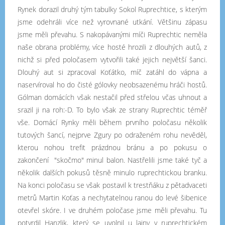
Rynek dorazil druhý tým tabulky Sokol Ruprechtice, s kterým
jsme odehráli více než vyrovnané utkání. Většinu zápasu
jsme měli převahu. S nakopávanými míči Ruprechtic neměla
naše obrana problémy, více hosté hrozili z dlouhých autů, z
nichž si před poločasem vytvořili také jejich největší šanci.
Dlouhý aut si zpracoval Koťátko, míč zatáhl do vápna a
naservíroval ho do čisté gólovky neobsazenému hráči hostů.
Gólman domácích však nestačil před střelou včas uhnout a
srazil ji na roh:-D. To bylo však ze strany Ruprechtic téměř
vše. Domácí Rynky měli během prvního poločasu několik
tutových šancí, nejprve Zgury po odraženém rohu nevěděl,
kterou nohou trefit prázdnou bránu a po pokusu o
zakončení "skočmo" minul balon. Nastřelili jsme také tyč a
několik dalších pokusů těsně minulo ruprechtickou branku.
Na konci poločasu se však postavil k trestňáku z pětadvaceti
metrů Martin Koťas a nechytatelnou ranou do levé šibenice
otevřel skóre. I ve druhém poločase jsme měli převahu. Tu
potvrdil Hanzlik, který se uvolnil u lajny v ruprechtickém