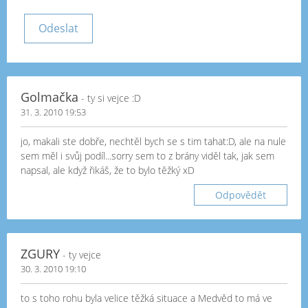
Golmačka
- ty si vejce :D
31. 3. 2010 19:53
jo, makali ste dobře, nechtěl bych se s tim tahat:D, ale na nule
sem měl i svůj podíl...sorry sem to z brány viděl tak, jak sem
napsal, ale když řikáš, že to bylo těžký xD
Odpovědět
ZGURY
- ty vejce
30. 3. 2010 19:10
to s toho rohu byla velice těžká situace a Medvěd to má ve