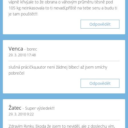
vápně křivý,ale to že obrana o váhovým průměru těsně pod
105 kg neinkasovala to ti nevadí,příště na tebe seru a budu ti
je tam pouštět!!!
Odpovědět
Venca
- borec
29. 3. 2010 17:48
slušná prácička,autor neni žádnej blbec! až jsem smíchy
pobrečel
Odpovědět
Žatec
- Super výsledek!!!
29. 3. 2010 9:22
Zdravím Rynky, škoda že jsem to neviděl, ale z doslechu vím,