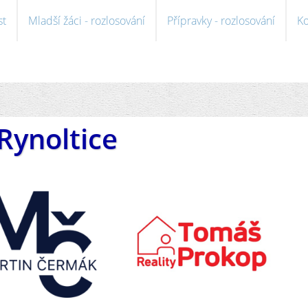
st
Mladší žáci - rozlosování
Přípravky - rozlosování
Ko
Rynoltice