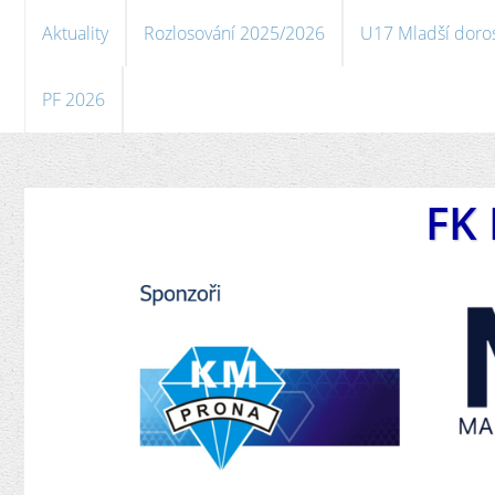
Aktuality
Rozlosování 2025/2026
U17 Mladší doro
PF 2026
FK 