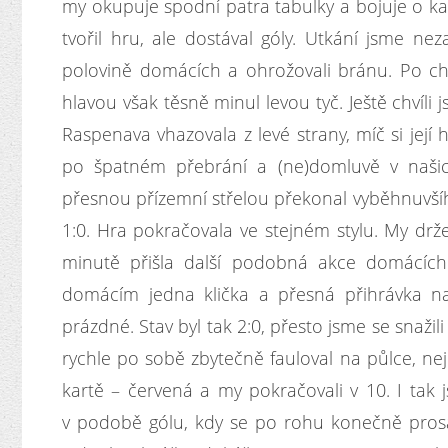
my okupuje spodní patra tabulky a bojuje o kaž
tvořil hru, ale dostával góly. Utkání jsme n
polovině domácích a ohrožovali bránu. Po ch
hlavou však těsně minul levou tyč. Ještě chvíli
Raspenava vhazovala z levé strany, míč si její
po špatném přebrání a (ne)domluvě v našic
přesnou přízemní střelou překonal vyběhnuvšíh
1:0. Hra pokračovala ve stejném stylu. My drželi
minutě přišla další podobná akce domácích.
domácím jedna klička a přesná přihrávka n
prázdné. Stav byl tak 2:0, přesto jsme se snažili
rychle po sobě zbytečně fauloval na půlce, nej
kartě – červená a my pokračovali v 10. I tak j
v podobě gólu, kdy se po rohu konečně pros