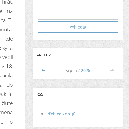
 hrát,
eli na
ca T.
,
inuta.
h, kde
cký a
ARCHIV
 vedli
 v 18.
<<
srpen /
2026
>>
ačila
al do
akrát
RSS
 žluté
odměna
Přehled zdrojů
beni o