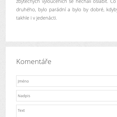
zbytečných vyloučeních se nechali oslabit. Co 
druhého, bylo parádní a bylo by dobré, kdyby
takhle i v jedenácti.
Komentáře