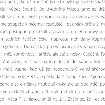
dý bod. Jako už tradičně jsme to byli my, kdo se snažil
ezačali vůbec špatně. Od úvodního hvizdu jsme se drž
víli se z rohu mohl prosadit naprosto neobsazený
Vá
 jsme soupeře k ničemu nepouštěli, pak však přišla 8. m
 hráči postupně prostrkali vápnem až na jeho pravý ro
h zadních řadách čekal naprosto nehlídaný Koprni
o gólmana. Domácí tak po své první akci v zápase brzy
 míč, kombinovali, stříleli, ale stále nebyli úspěšní. To
 Aut zleva, míč se snadno dostal do vápna, kde st
a malé vápno, kde už jen raspenavský Vancl skórov
 stále bojovat. V 37. ale přišla další komplikace.
Zajda
dv
ednalo se o nějaké hrubé zákroky, ale za oba viděl po
sme nesložili zbraně, dál hráli a chvíli na to přišla 
adil
Váca T.
a hlavou snížil na 2:1. Zdálo se, že i osla