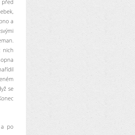
 před
lebek,
ápno a
 svými
Zeman.
z nich
chopna
ařídil
abeném
dyž se
 Konec
 a po