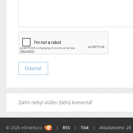
Zatím nebyl vložen žádný komentář
© 2026 eStránky.cz
|
RSS
|
Tisk
|
Aktualizováno: 26.