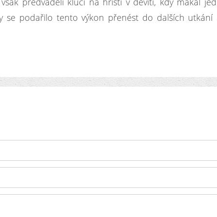
však předváděli kluci na hřišti v devíti, kdy makal je
 se podařilo tento výkon přenést do dalších utkání 