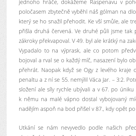
jednoho hráče, dokážeme Raspenavu v pohodě
poločasem zbytečně vyběhl náš gólman na dlou
který se ho snažil přehodit. Ke vší smůle, ale t
přišla druhá červená. Ve druhé půli jsme tak 
zákroky překvapoval. V 49. byl ale krátký na z
Vypadalo to na výprask, ale co potom předvá
bojoval a rval se o každý míč, nasazení bylo 
přehrát. Naopak když se
Ogy
z levého kraje 
penaltu a z ní se 55. nemýlil
Váca Jar
. – 3:2. P
složení ale síly rychle ubývali a v 67. po úniku 
k němu na malé vápno dostal vybojovaný m
nadějím aspoň na bod přišel v 87., kdy opět po
Utkání se nám nevyvedlo podle našich před