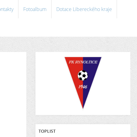
ntakty
Fotoalbum
Dotace Libereckého kraje
TOPLIST