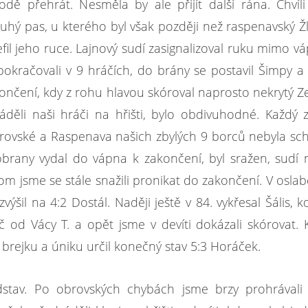
 přehrát. Nesměla by ale přijít další rána. Chvíli
hý pas, u kterého byl však později než raspenavský Ž
refil jeho ruce. Lajnový sudí zasignalizoval ruku mimo v
pokračovali v 9 hráčích, do brány se postavil
Šimpy
a
akončení, kdy z rohu hlavou skóroval naprosto nekrytý 
děli naši hráči na hřišti, bylo obdivuhodné. Každý 
obrovské a Raspenava našich zbylých 9 borců nebyla s
obrany vydal do vápna k zakončení, byl sražen, sudí n
otom jsme se stále snažili pronikat do zakončení. V osl
zvýšil na 4:2 Dostál. Naději ještě v 84. vykřesal
Šális,
k
íč od
Vácy T.
a opět jsme v devíti dokázali skórovat.
 brejku a úniku určil konečný stav 5:3 Horáček.
stav. Po obrovských chybách jsme brzy prohrávali