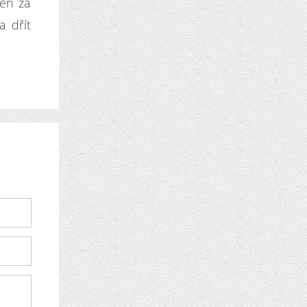
den za
a dřít