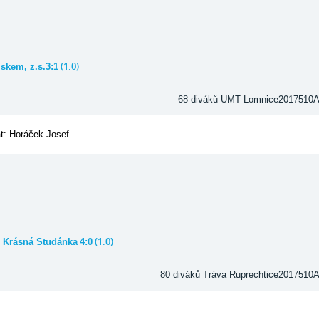
(1:0)
skem, z.s.3:1
68 diváků UMT Lomnice2017510
át: Horáček Josef.
(1:0)
b Krásná Studánka
4:0
80 diváků Tráva Ruprechtice2017510