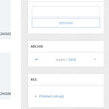
A2A0102
ARCHIV
<<
srpen /
2026
>>
RSS
A2A0106
Přehled zdrojů