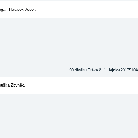
egát: Horáček Josef.
50 diváků Tráva č. 1 Hejnice201751
Houška Zbyněk.