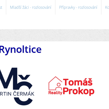
st
Mladší žáci - rozlosování
Přípravky - rozlosování
Ko
Rynoltice