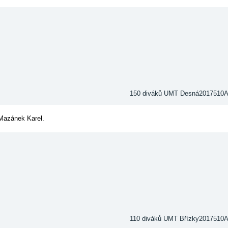
150 diváků UMT Desná2017510
: Mazánek Karel.
110 diváků UMT Břízky2017510