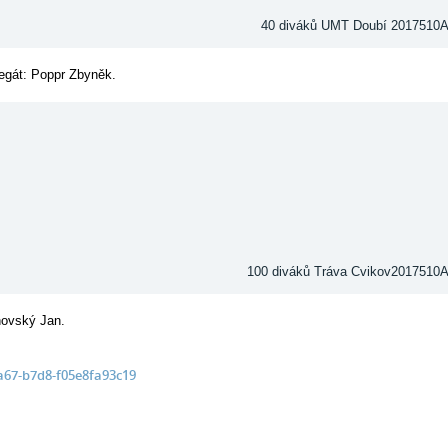
40 diváků UMT Doubí 2017510
legát: Poppr Zbyněk.
100 diváků Tráva Cvikov2017510
chovský Jan.
4a67-b7d8-f05e8fa93c19