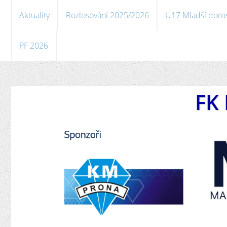
Aktuality
Rozlosování 2025/2026
U17 Mladší doro
PF 2026
FK 