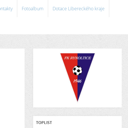
ntakty
Fotoalbum
Dotace Libereckého kraje
TOPLIST